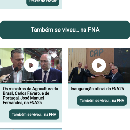
Prazer de Provar
Também se viveu... na FNA
Os ministros da Agricultura do
Inauguração oficial da FNA25
Brasil, Carlos Fávaro, e de
Portugal, José Manuel
Também se viveu... na FNA
Fernandes, na FNA25
Também se viveu... na FNA